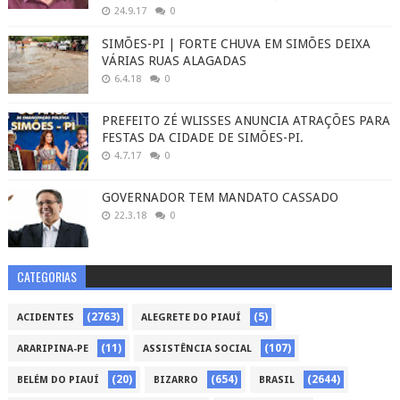
24.9.17
0
SIMÕES-PI | FORTE CHUVA EM SIMÕES DEIXA
VÁRIAS RUAS ALAGADAS
6.4.18
0
PREFEITO ZÉ WLISSES ANUNCIA ATRAÇÕES PARA
FESTAS DA CIDADE DE SIMÕES-PI.
4.7.17
0
GOVERNADOR TEM MANDATO CASSADO
22.3.18
0
CATEGORIAS
(2763)
(5)
ACIDENTES
ALEGRETE DO PIAUÍ
(11)
(107)
ARARIPINA-PE
ASSISTÊNCIA SOCIAL
(20)
(654)
(2644)
BELÉM DO PIAUÍ
BIZARRO
BRASIL