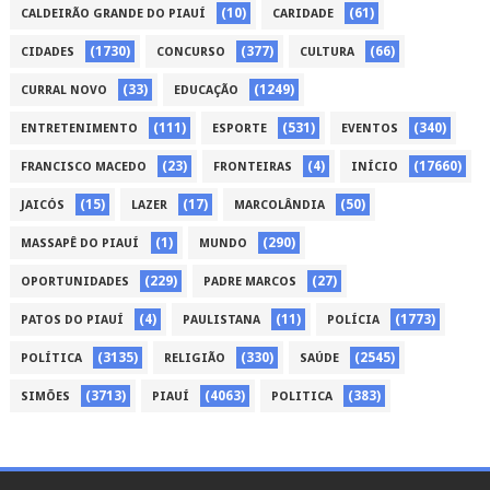
(10)
(61)
CALDEIRÃO GRANDE DO PIAUÍ
CARIDADE
(1730)
(377)
(66)
CIDADES
CONCURSO
CULTURA
(33)
(1249)
CURRAL NOVO
EDUCAÇÃO
(111)
(531)
(340)
ENTRETENIMENTO
ESPORTE
EVENTOS
(23)
(4)
(17660)
FRANCISCO MACEDO
FRONTEIRAS
INÍCIO
(15)
(17)
(50)
JAICÓS
LAZER
MARCOLÂNDIA
(1)
(290)
MASSAPÊ DO PIAUÍ
MUNDO
(229)
(27)
OPORTUNIDADES
PADRE MARCOS
(4)
(11)
(1773)
PATOS DO PIAUÍ
PAULISTANA
POLÍCIA
(3135)
(330)
(2545)
POLÍTICA
RELIGIÃO
SAÚDE
(3713)
(4063)
(383)
SIMÕES
PIAUÍ
POLITICA