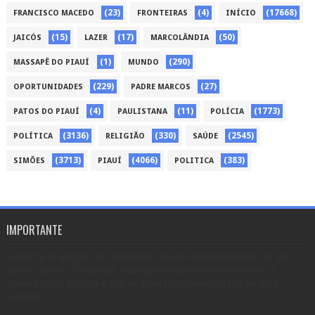
(23)
(4)
(17668)
FRANCISCO MACEDO
FRONTEIRAS
INÍCIO
(15)
(17)
(50)
JAICÓS
LAZER
MARCOLÂNDIA
(1)
(290)
MASSAPÊ DO PIAUÍ
MUNDO
(229)
(27)
OPORTUNIDADES
PADRE MARCOS
(4)
(11)
(1773)
PATOS DO PIAUÍ
PAULISTANA
POLÍCIA
(3136)
(330)
(2545)
POLÍTICA
RELIGIÃO
SAÚDE
(3713)
(4066)
(383)
SIMÕES
PIAUÍ
POLITICA
IMPORTANTE
Somente os artigos não assinados são de responsabilidade do Site
Simões Online. Os demais, não representam necessariamente a
opinião desta editoria e são de inteira responsabilidade de seus
autores.