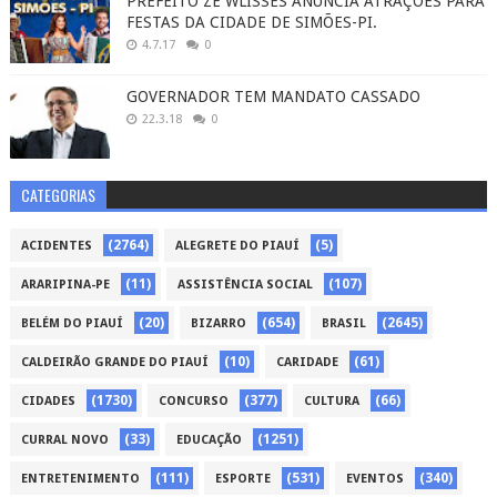
PREFEITO ZÉ WLISSES ANUNCIA ATRAÇÕES PARA
FESTAS DA CIDADE DE SIMÕES-PI.
4.7.17
0
GOVERNADOR TEM MANDATO CASSADO
22.3.18
0
CATEGORIAS
(2764)
(5)
ACIDENTES
ALEGRETE DO PIAUÍ
(11)
(107)
ARARIPINA-PE
ASSISTÊNCIA SOCIAL
(20)
(654)
(2645)
BELÉM DO PIAUÍ
BIZARRO
BRASIL
(10)
(61)
CALDEIRÃO GRANDE DO PIAUÍ
CARIDADE
(1730)
(377)
(66)
CIDADES
CONCURSO
CULTURA
(33)
(1251)
CURRAL NOVO
EDUCAÇÃO
(111)
(531)
(340)
ENTRETENIMENTO
ESPORTE
EVENTOS