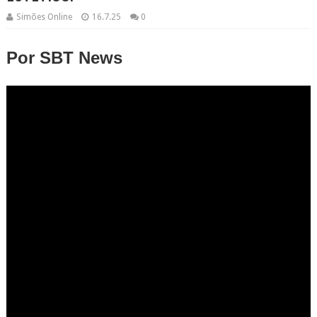
Simões Online
16.7.25
0
Por SBT News