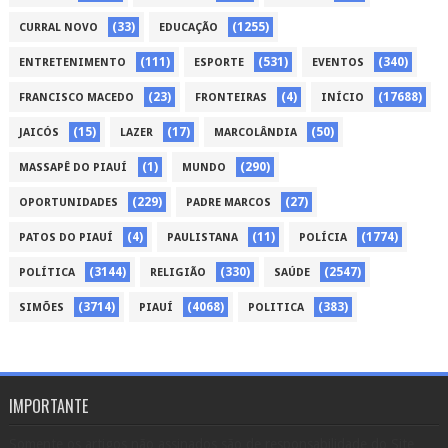
(33)
(1255)
CURRAL NOVO
EDUCAÇÃO
(111)
(531)
(340)
ENTRETENIMENTO
ESPORTE
EVENTOS
(23)
(4)
(17688)
FRANCISCO MACEDO
FRONTEIRAS
INÍCIO
(15)
(17)
(50)
JAICÓS
LAZER
MARCOLÂNDIA
(1)
(290)
MASSAPÊ DO PIAUÍ
MUNDO
(229)
(27)
OPORTUNIDADES
PADRE MARCOS
(4)
(11)
(1774)
PATOS DO PIAUÍ
PAULISTANA
POLÍCIA
(3144)
(330)
(2547)
POLÍTICA
RELIGIÃO
SAÚDE
(3714)
(4068)
(383)
SIMÕES
PIAUÍ
POLITICA
IMPORTANTE
Somente os artigos não assinados são de responsabilidade do Site