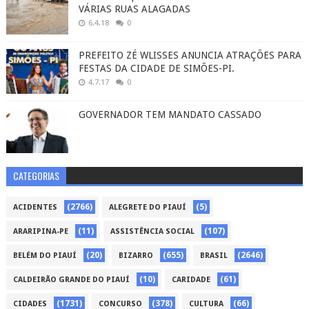
VÁRIAS RUAS ALAGADAS
6.4.18
0
PREFEITO ZÉ WLISSES ANUNCIA ATRAÇÕES PARA
FESTAS DA CIDADE DE SIMÕES-PI.
4.7.17
0
GOVERNADOR TEM MANDATO CASSADO
CATEGORIAS
(2766)
(5)
ACIDENTES
ALEGRETE DO PIAUÍ
(11)
(107)
ARARIPINA-PE
ASSISTÊNCIA SOCIAL
(20)
(655)
(2646)
BELÉM DO PIAUÍ
BIZARRO
BRASIL
(10)
(61)
CALDEIRÃO GRANDE DO PIAUÍ
CARIDADE
(1731)
(378)
(66)
CIDADES
CONCURSO
CULTURA