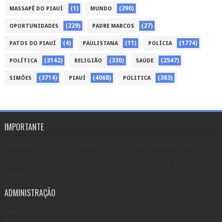
(1)
(290)
MASSAPÊ DO PIAUÍ
MUNDO
(229)
(27)
OPORTUNIDADES
PADRE MARCOS
(4)
(11)
(1774)
PATOS DO PIAUÍ
PAULISTANA
POLÍCIA
(3142)
(330)
(2547)
POLÍTICA
RELIGIÃO
SAÚDE
(3714)
(4068)
(383)
SIMÕES
PIAUÍ
POLITICA
IMPORTANTE
Somente os artigos não assinados são de responsabilidade do Site
Simões Online. Os demais, não representam necessariamente a
opinião desta editoria e são de inteira responsabilidade de seus
autores.
ADMINISTRAÇÃO
Diretor geral e desenvolvedor: Elvis Vieira (89) 9-9987-7074 /
Redator: Aquino Vieira (89) 9-9971-1980.