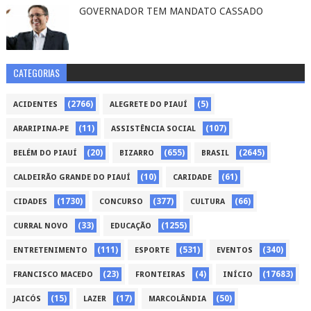
GOVERNADOR TEM MANDATO CASSADO
CATEGORIAS
(2766)
(5)
ACIDENTES
ALEGRETE DO PIAUÍ
(11)
(107)
ARARIPINA-PE
ASSISTÊNCIA SOCIAL
(20)
(655)
(2645)
BELÉM DO PIAUÍ
BIZARRO
BRASIL
(10)
(61)
CALDEIRÃO GRANDE DO PIAUÍ
CARIDADE
(1730)
(377)
(66)
CIDADES
CONCURSO
CULTURA
(33)
(1255)
CURRAL NOVO
EDUCAÇÃO
(111)
(531)
(340)
ENTRETENIMENTO
ESPORTE
EVENTOS
(23)
(4)
(17683)
FRANCISCO MACEDO
FRONTEIRAS
INÍCIO
(15)
(17)
(50)
JAICÓS
LAZER
MARCOLÂNDIA