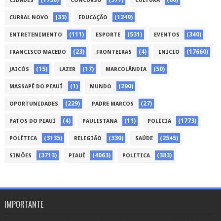
CIDADES
CONCURSO
CULTURA
(33)
(1249)
CURRAL NOVO
EDUCAÇÃO
(111)
(531)
(340)
ENTRETENIMENTO
ESPORTE
EVENTOS
(23)
(4)
(17660)
FRANCISCO MACEDO
FRONTEIRAS
INÍCIO
(15)
(17)
(50)
JAICÓS
LAZER
MARCOLÂNDIA
(1)
(290)
MASSAPÊ DO PIAUÍ
MUNDO
(229)
(27)
OPORTUNIDADES
PADRE MARCOS
(4)
(11)
(1773)
PATOS DO PIAUÍ
PAULISTANA
POLÍCIA
(3135)
(330)
(2545)
POLÍTICA
RELIGIÃO
SAÚDE
(3713)
(4063)
(383)
SIMÕES
PIAUÍ
POLITICA
IMPORTANTE