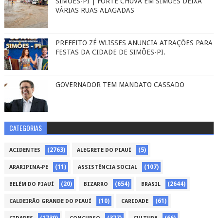
SIMÕES-PI | FORTE CHUVA EM SIMÕES DEIXA
VÁRIAS RUAS ALAGADAS
PREFEITO ZÉ WLISSES ANUNCIA ATRAÇÕES PARA
FESTAS DA CIDADE DE SIMÕES-PI.
GOVERNADOR TEM MANDATO CASSADO
CATEGORIAS
(2763)
(5)
ACIDENTES
ALEGRETE DO PIAUÍ
(11)
(107)
ARARIPINA-PE
ASSISTÊNCIA SOCIAL
(20)
(654)
(2644)
BELÉM DO PIAUÍ
BIZARRO
BRASIL
(10)
(61)
CALDEIRÃO GRANDE DO PIAUÍ
CARIDADE
(1730)
(377)
(66)