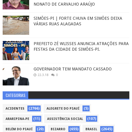
NONATO DE CARVALHO ARAÚJO
SIMÕES-PI | FORTE CHUVA EM SIMÕES DEIXA
VÁRIAS RUAS ALAGADAS
PREFEITO ZÉ WLISSES ANUNCIA ATRAÇÕES PARA
FESTAS DA CIDADE DE SIMÕES-PI.
GOVERNADOR TEM MANDATO CASSADO
22.3.18
0
CATEGORIAS
(2766)
(5)
ACIDENTES
ALEGRETE DO PIAUÍ
(11)
(107)
ARARIPINA-PE
ASSISTÊNCIA SOCIAL
(20)
(655)
(2645)
BELÉM DO PIAUÍ
BIZARRO
BRASIL