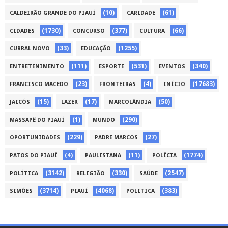
(10)
(61)
CALDEIRÃO GRANDE DO PIAUÍ
CARIDADE
(1730)
(377)
(66)
CIDADES
CONCURSO
CULTURA
(33)
(1255)
CURRAL NOVO
EDUCAÇÃO
(111)
(531)
(340)
ENTRETENIMENTO
ESPORTE
EVENTOS
(23)
(4)
(17683)
FRANCISCO MACEDO
FRONTEIRAS
INÍCIO
(15)
(17)
(50)
JAICÓS
LAZER
MARCOLÂNDIA
(1)
(290)
MASSAPÊ DO PIAUÍ
MUNDO
(229)
(27)
OPORTUNIDADES
PADRE MARCOS
(4)
(11)
(1774)
PATOS DO PIAUÍ
PAULISTANA
POLÍCIA
(3142)
(330)
(2547)
POLÍTICA
RELIGIÃO
SAÚDE
(3714)
(4068)
(383)
SIMÕES
PIAUÍ
POLITICA