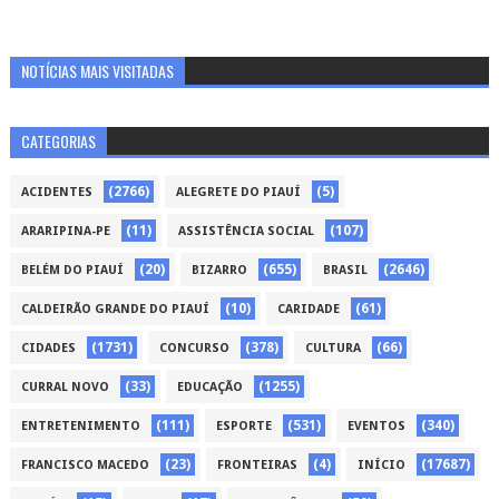
NOTÍCIAS MAIS VISITADAS
CATEGORIAS
(2766)
(5)
ACIDENTES
ALEGRETE DO PIAUÍ
(11)
(107)
ARARIPINA-PE
ASSISTÊNCIA SOCIAL
(20)
(655)
(2646)
BELÉM DO PIAUÍ
BIZARRO
BRASIL
(10)
(61)
CALDEIRÃO GRANDE DO PIAUÍ
CARIDADE
(1731)
(378)
(66)
CIDADES
CONCURSO
CULTURA
(33)
(1255)
CURRAL NOVO
EDUCAÇÃO
(111)
(531)
(340)
ENTRETENIMENTO
ESPORTE
EVENTOS
(23)
(4)
(17687)
FRANCISCO MACEDO
FRONTEIRAS
INÍCIO