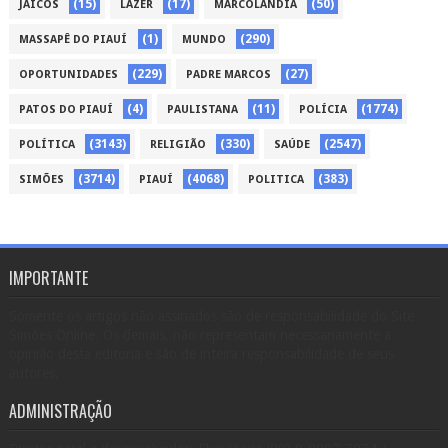
(15)
(17)
(50)
JAICÓS
LAZER
MARCOLÂNDIA
(1)
(290)
MASSAPÊ DO PIAUÍ
MUNDO
(229)
(27)
OPORTUNIDADES
PADRE MARCOS
(4)
(11)
(1774)
PATOS DO PIAUÍ
PAULISTANA
POLÍCIA
(3143)
(330)
(2547)
POLÍTICA
RELIGIÃO
SAÚDE
(3714)
(4068)
(383)
SIMÕES
PIAUÍ
POLITICA
IMPORTANTE
Somente os artigos não assinados são de responsabilidade do Site
Simões Online. Os demais, não representam necessariamente a
opinião desta editoria e são de inteira responsabilidade de seus
autores.
ADMINISTRAÇÃO