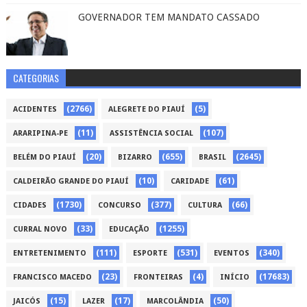
GOVERNADOR TEM MANDATO CASSADO
CATEGORIAS
(2766)
(5)
ACIDENTES
ALEGRETE DO PIAUÍ
(11)
(107)
ARARIPINA-PE
ASSISTÊNCIA SOCIAL
(20)
(655)
(2645)
BELÉM DO PIAUÍ
BIZARRO
BRASIL
(10)
(61)
CALDEIRÃO GRANDE DO PIAUÍ
CARIDADE
(1730)
(377)
(66)
CIDADES
CONCURSO
CULTURA
(33)
(1255)
CURRAL NOVO
EDUCAÇÃO
(111)
(531)
(340)
ENTRETENIMENTO
ESPORTE
EVENTOS
(23)
(4)
(17683)
FRANCISCO MACEDO
FRONTEIRAS
INÍCIO
(15)
(17)
(50)
JAICÓS
LAZER
MARCOLÂNDIA