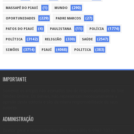
(1)
(290)
MASSAPÊ DO PIAUÍ
MUNDO
(229)
(27)
OPORTUNIDADES
PADRE MARCOS
(4)
(11)
(1774)
PATOS DO PIAUÍ
PAULISTANA
POLÍCIA
(3142)
(330)
(2547)
POLÍTICA
RELIGIÃO
SAÚDE
(3714)
(4068)
(383)
SIMÕES
PIAUÍ
POLITICA
IMPORTANTE
Somente os artigos não assinados são de responsabilidade do Site
Simões Online. Os demais, não representam necessariamente a
opinião desta editoria e são de inteira responsabilidade de seus
autores.
ADMINISTRAÇÃO
Diretor geral e desenvolvedor: Elvis Vieira (89) 9-9987-7074 /