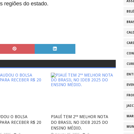
ASS
s regiões do estado.
BEL
BRA
CAL
CAR
CON
CUR
ENT
EVE
FRO
JAI
UDOU O BOLSA
PIAUÍ TEM 2ºª MELHOR NOTA
MAR
 PARA RECEBER R$ 20
DO BRASIL NO IDEB 2025 DO
MU
ENSINO MÉDIO.