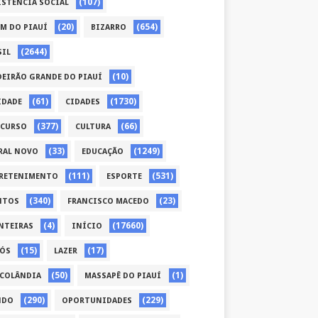
(107)
ISTÊNCIA SOCIAL
(20)
(654)
ÉM DO PIAUÍ
BIZARRO
(2644)
SIL
(10)
DEIRÃO GRANDE DO PIAUÍ
(61)
(1730)
IDADE
CIDADES
(377)
(66)
CURSO
CULTURA
(33)
(1249)
RAL NOVO
EDUCAÇÃO
(111)
(531)
RETENIMENTO
ESPORTE
(340)
(23)
NTOS
FRANCISCO MACEDO
(4)
(17660)
NTEIRAS
INÍCIO
(15)
(17)
CÓS
LAZER
(50)
(1)
COLÂNDIA
MASSAPÊ DO PIAUÍ
(290)
(229)
NDO
OPORTUNIDADES