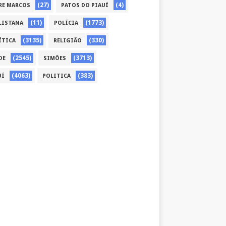
(27)
(4)
RE MARCOS
PATOS DO PIAUÍ
(11)
(1773)
LISTANA
POLÍCIA
(3135)
(330)
ÍTICA
RELIGIÃO
(2545)
(3713)
DE
SIMÕES
(4063)
(383)
UÍ
POLITICA