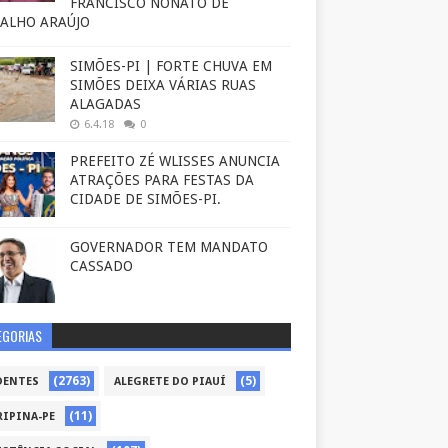
FRANCISCO NONATO DE
ALHO ARAÚJO
SIMÕES-PI | FORTE CHUVA EM
SIMÕES DEIXA VÁRIAS RUAS
ALAGADAS
6.4.18
0
PREFEITO ZÉ WLISSES ANUNCIA
ATRAÇÕES PARA FESTAS DA
CIDADE DE SIMÕES-PI.
GOVERNADOR TEM MANDATO
CASSADO
EGORIAS
(2763)
(5)
DENTES
ALEGRETE DO PIAUÍ
(11)
RIPINA-PE