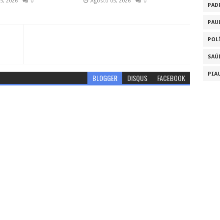
5, 2026
0
Agosto 05, 2026
0
PAD
PAU
POL
SAÚ
PIA
BLOGGER
DISQUS
FACEBOOK