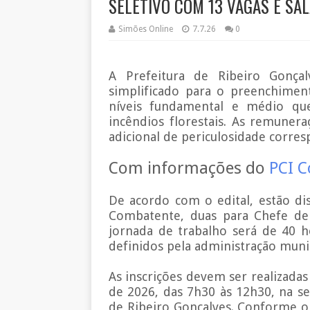
SELETIVO COM 13 VAGAS E SAL
Simões Online
7.7.26
0
A Prefeitura de Ribeiro Gonçal
simplificado para o preenchiment
níveis fundamental e médio qu
incêndios florestais. As remuner
adicional de periculosidade corre
Com informações do
PCI 
De acordo com o edital, estão dis
Combatente, duas para Chefe de
jornada de trabalho será de 40 h
definidos pela administração munic
As inscrições devem ser realizadas
de 2026, das 7h30 às 12h30, na s
de Ribeiro Gonçalves. Conforme o 