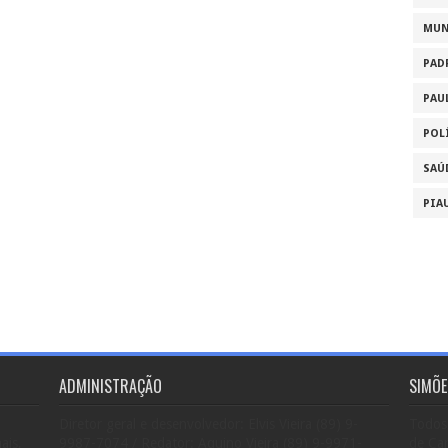
MU
PAD
PAU
POL
SAÚ
PIA
ADMINISTRAÇÃO
SIMÕE
Diretor geral e desenvolvedor: Elvis Vieira (89) 9-
Todos 
ais,
9987-7074 / Redator: Aquino Vieira (89) 9-9971-
de Car