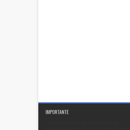
IMPORTANTE
Somente os artigos não assinados são de
responsabilidade do Site Simões Online. Os dem