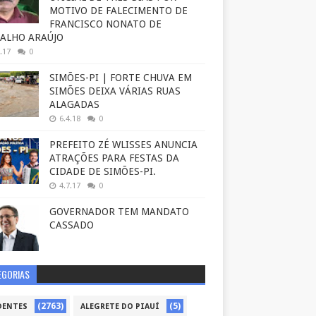
MOTIVO DE FALECIMENTO DE
FRANCISCO NONATO DE
ALHO ARAÚJO
.17
0
SIMÕES-PI | FORTE CHUVA EM
SIMÕES DEIXA VÁRIAS RUAS
ALAGADAS
6.4.18
0
PREFEITO ZÉ WLISSES ANUNCIA
ATRAÇÕES PARA FESTAS DA
CIDADE DE SIMÕES-PI.
4.7.17
0
GOVERNADOR TEM MANDATO
CASSADO
EGORIAS
(2763)
(5)
DENTES
ALEGRETE DO PIAUÍ