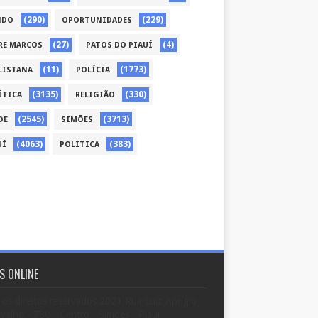
(290)
(229)
NDO
OPORTUNIDADES
(27)
(4)
RE MARCOS
PATOS DO PIAUÍ
(11)
(1773)
LISTANA
POLÍCIA
(3135)
(330)
ÍTICA
RELIGIÃO
(2545)
(3713)
DE
SIMÕES
(4063)
(383)
UÍ
POLITICA
S ONLINE
os direitos reservados 2021 Rua Luiz Aprígio
valho - 780 - Centro - Simões - Piauí.