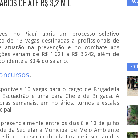
ÁRIOS DE ATÉ R$ 3,2 MIL
FAC
ves, no Piauí, abriu um processo seletivo
o de 13 vagas destinadas a profissionais de
e atuarão na prevenção e no combate aos
ações variam de R$ 1.621 a R$ 3.242, além de
spondente a 30% do salário.
NOTÍ
Concursos
.
poníveis 10 vagas para o cargo de Brigadista
 Esquadrão e uma para Chefe de Brigada. A
oras semanais, em horários, turnos e escalas
ipal.
 presencialmente entre os dias 6 e 10 de julho
ede da Secretaria Municipal de Meio Ambiente
edital, não será cobrada taxa de inscrição dos