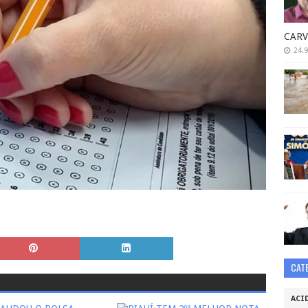
CARV
24.9
CAT
ACI