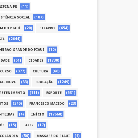
(11)
RIPINA-PE
(107)
ISTÊNCIA SOCIAL
(20)
(654)
ÉM DO PIAUÍ
BIZARRO
(2644)
SIL
(10)
DEIRÃO GRANDE DO PIAUÍ
(61)
(1730)
IDADE
CIDADES
(377)
(66)
CURSO
CULTURA
(33)
(1249)
RAL NOVO
EDUCAÇÃO
(111)
(531)
RETENIMENTO
ESPORTE
(340)
(23)
NTOS
FRANCISCO MACEDO
(4)
(17660)
NTEIRAS
INÍCIO
(15)
(17)
CÓS
LAZER
(50)
(1)
COLÂNDIA
MASSAPÊ DO PIAUÍ